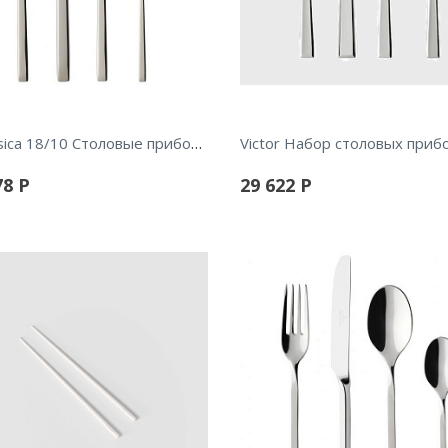
La Classica 18/10 Столовые приборы 24пр.
78
Р
29 622
Р