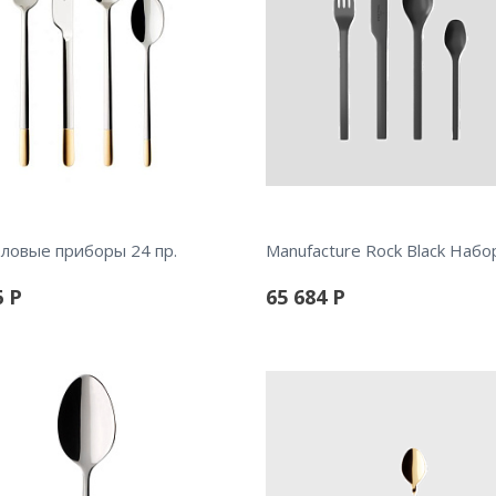
толовые приборы 24 пр.
6
Р
65 684
Р