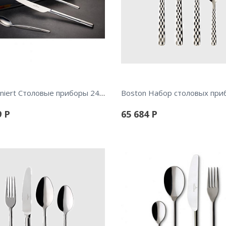
Ella satiniert Столовые приборы 24 пр.
9
Р
65 684
Р