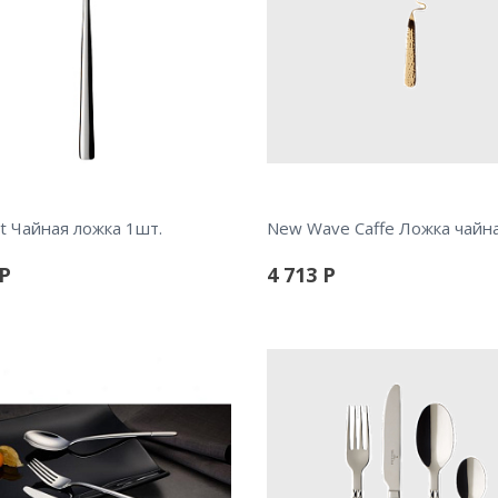
t Чайная ложка 1шт.
Р
4 713
Р