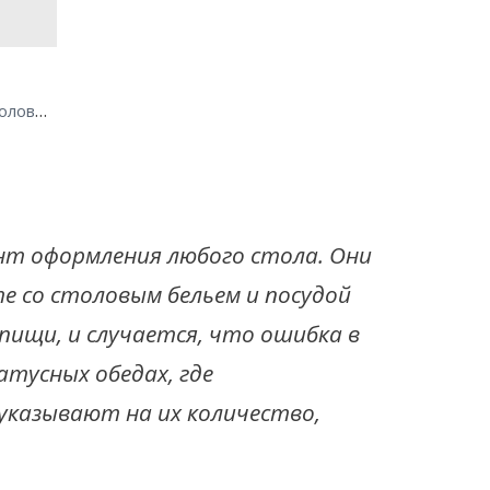
Kreuzband Septfont 18/10 Столовые приборы 24 пр.
ент оформления любого стола. Они
те со столовым бельем и посудой
ищи, и случается, что ошибка в
атусных обедах, где
указывают на их количество,