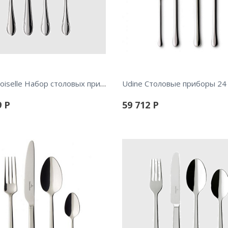
Mademoiselle Набор столовых приборов, 24 предмета
Udine Столовые приборы 24 
9
Р
59 712
Р