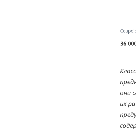
36 00
Клас
предн
они 
их р
пред
соде