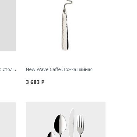
Manufacture Rock Black Набор столовых приборов 16 предметов
New Wave Caffe Ложка чайная
3 683
Р