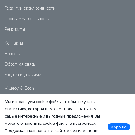
Гарантии эксклюзивности
Программа лояльности
Реквизиты
Контакты
Новости
Обратная связь
Уход за изделиями
Villeroy & Boch
+7 (391) 2-111-999
Мы используем cookie-файлы, чтобы получать
+7 (991) 5-007-515
статистику, которая помогает показывать вам
Часы работы:
самые интересные и выгодные предложения. Вы
пн-пт: 10:00-19:00
сб-вс: 11:00-18:00
можете отключить cookie-файлы в настройках.
Хорошо
Продолжая пользоваться сайтом без изменения
info@vb-krsk.ru