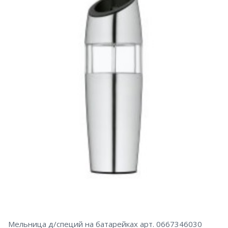
Мельница д/специй на батарейках арт. 0667346030