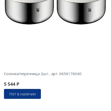
Солонка/перечница 2шт... арт. 0656176040
5 544
Р
Нет в наличии