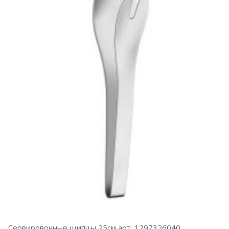
Сервировочные щипцы 25см арт. 1297326040