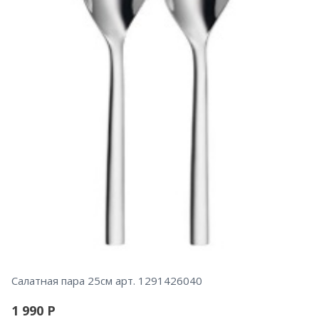
Салатная пара 25см арт. 1291426040
1 990
Р