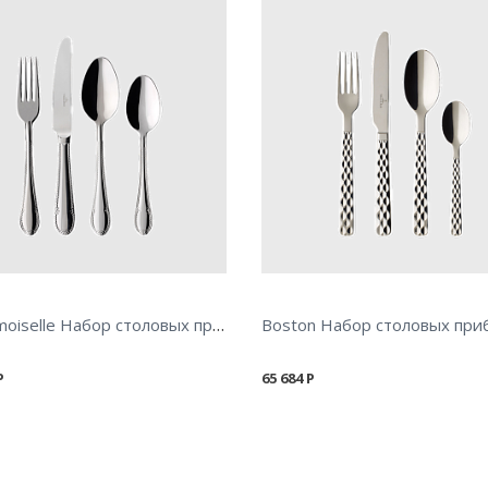
Mademoiselle Набор столовых приборов, 24 предмета
Р
65 684
Р