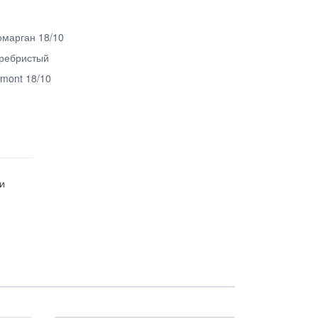
омарган 18/10
ребристый
emont 18/10
и