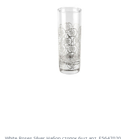
White Roses Silver Набор стопок 6шт арт. E5647020