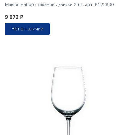
Maison набор стаканов д/виски 2шт. арт. R122800
9 072
Р
Нет в наличии