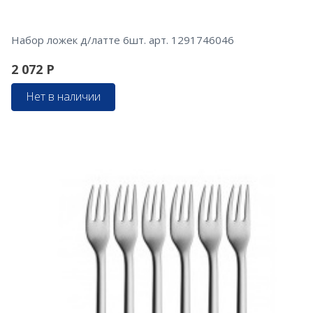
Набор ложек д/латте 6шт. арт. 1291746046
2 072
Р
Нет в наличии