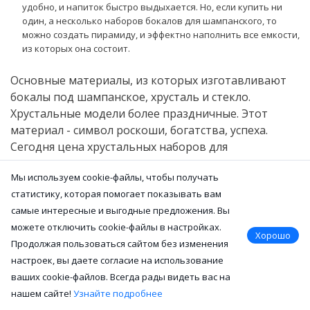
удобно, и напиток быстро выдыхается. Но, если купить ни
один, а несколько наборов бокалов для шампанского, то
можно создать пирамиду, и эффектно наполнить все емкости,
из которых она состоит.
Основные материалы, из которых изготавливают
бокалы под шампанское, хрусталь и стекло.
Хрустальные модели более праздничные. Этот
материал - символ роскоши, богатства, успеха.
Сегодня цена хрустальных наборов для
шампанского вполне доступна.
Мы используем cookie-файлы, чтобы получать
статистику, которая помогает показывать вам
Оцинкованное стекло для фужеров очень хрупкое,
самые интересные и выгодные предложения. Вы
но прозрачное и красивое. Кроме традиционных,
можете отключить cookie-файлы в настройках.
прозрачных, пользуются успехом бокалы из
Хорошо
Продолжая пользоваться сайтом без изменения
цветного стекла. Вне конкуренции изделия,
настроек, вы даете согласие на использование
отлитые в Мурано, Венеция.
ваших cookie-файлов. Всегда рады видеть вас на
Если пить игристый напиток из красивой посуды,
нашем сайте!
Узнайте подробнее
его вкус станет особенным. Встреча с друзьями, или