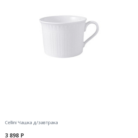
Cellini Чашка д/завтрака
3 898
Р