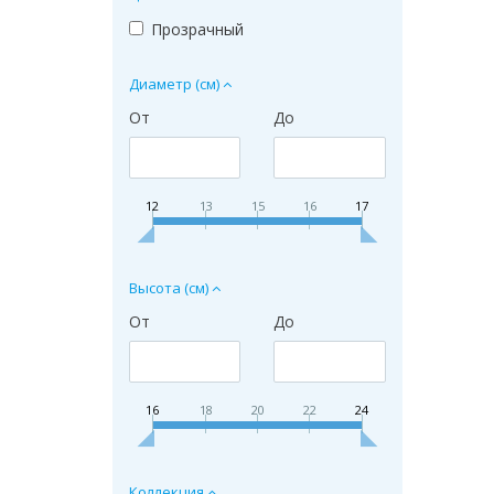
Прозрачный
Диаметр (см)
От
До
12
13
15
16
17
Высота (см)
От
До
16
18
20
22
24
Коллекция