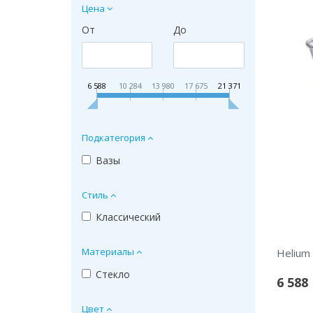
Цена
От
До
6 588
10 284
13 980
17 675
21 371
Подкатегория
Вазы
Стиль
Классический
Материалы
Helium
Стекло
6 588
Цвет