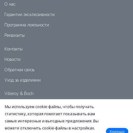
О нас
Гарантии эксклюзивности
Программа лояльности
Реквизиты
Контакты
Новости
Обратная связь
Уход за изделиями
Villeroy & Boch
+7 (391) 2-111-999
Мы используем cookie-файлы, чтобы получать
+7 (991) 5-007-515
статистику, которая помогает показывать вам
Часы работы:
самые интересные и выгодные предложения. Вы
пн-пт: 10:00-19:00
сб-вс: 11:00-18:00
можете отключить cookie-файлы в настройках.
Хорошо