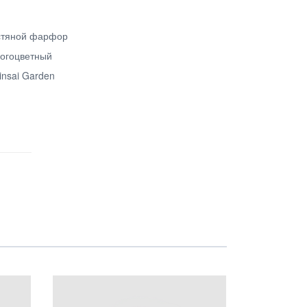
стяной фарфор
огоцветный
insai Garden