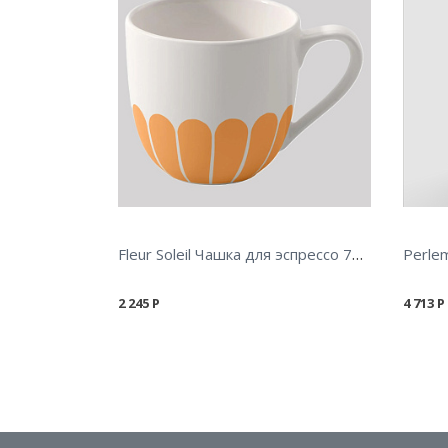
Fleur Soleil Чашка для эспрессо 70 мл
Perle
2 245
Р
4 713
Р