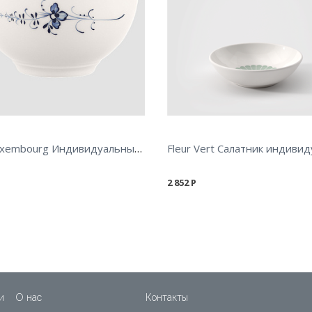
Old Luxembourg Индивидуальный салатник 0,7л
2 852
Р
и
О нас
Контакты