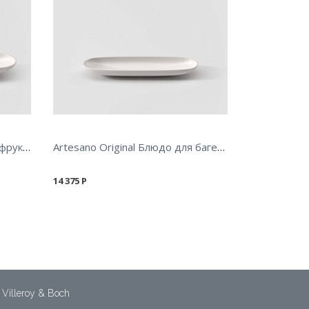
Artesano Original Блюдо для фруктов 55х18см
Artesano Original Блюдо для багета 44х14см
14 375
Р
Villeroy & Boch