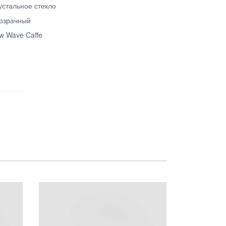
устальное стекло
озрачный
w Wave Caffe