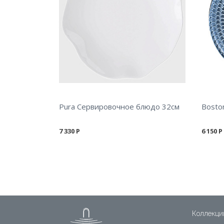
Pura Сервировочное блюдо 32см
7 330
Р
6 150
Р
Коллекци