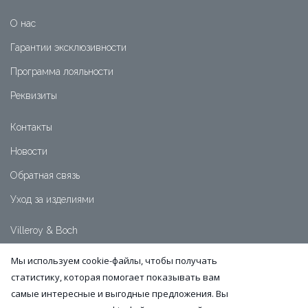
О нас
Гарантии эксклюзивности
Программа лояльности
Реквизиты
Контакты
Новости
Обратная связь
Уход за изделиями
Villeroy & Boch
+7 (391) 2-111-999
Мы используем cookie-файлы, чтобы получать
+7 (991) 5-007-515
статистику, которая помогает показывать вам
Часы работы:
самые интересные и выгодные предложения. Вы
пн-пт: 10:00-19:00
сб-вс: 11:00-18:00