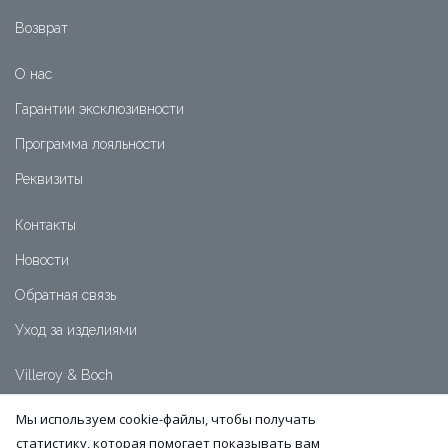
Возврат
О нас
Гарантии эксклюзивности
Программа лояльности
Реквизиты
Контакты
Новости
Обратная связь
Уход за изделиями
Villeroy & Boch
+7 (391) 2-111-999
Мы используем cookie-файлы, чтобы получать
+7 (991) 5-007-515
статистику, которая помогает показывать вам