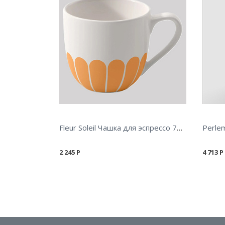
Fleur Soleil Чашка для эспрессо 70 мл
Perle
2 245
Р
4 713
Р