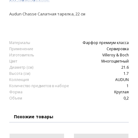
Audun Chasse Салатная тарелка, 22 см
Материалы
Фарфор премиум класса
Применение
Сервировка
Изготовитель
Villeroy & Boch
Цвет
Многоцветный
Диаметр (см)
21.6
Высота (см)
1.7
Коллекция
AUDUN
Количество предметов в наборе
1
Форма
Круглая
Объем
0,2
Похожие товары