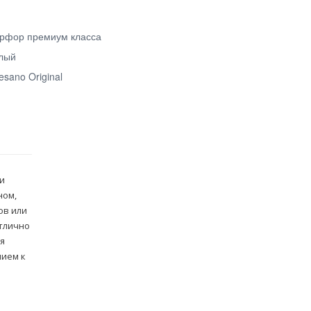
рфор премиум класса
лый
esano Original
 и
ном,
ов или
отлично
я
нием к