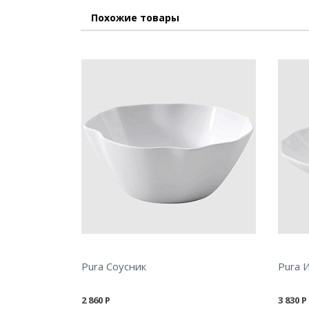
Похожие товары
Pura Соусник
Pura 
2 860
Р
3 830
Р