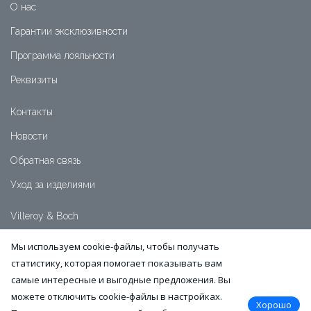
О нас
Гарантии эксклюзивности
Программа лояльности
Реквизиты
Контакты
Новости
Обратная связь
Уход за изделиями
Villeroy & Boch
+7 (391) 2-111-999
Мы используем cookie-файлы, чтобы получать
+7 (991) 5-007-515
статистику, которая помогает показывать вам
Часы работы:
самые интересные и выгодные предложения. Вы
пн-пт: 10:00-19:00
сб-вс: 11:00-18:00
можете отключить cookie-файлы в настройках.
Хорошо